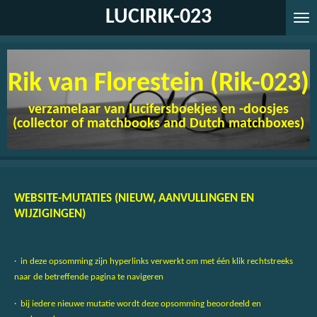
LUCIRIK-023
Ga
direct
naar
de
Rik van Florestein (Rik-023)
hoofdinhoud
verzamelaar van lucifersboekjes en -doosjes
(collector of matchbooks and Dutch matchboxes)
WEBSITE-MUTATIES (NIEUW, AANVULLINGEN EN
WIJZIGINGEN)
· in deze opsomming zijn hyperlinks verwerkt om met één klik rechtstreeks
naar de betreffende pagina te navigeren
· bij iedere nieuwe mutatie wordt
deze opsomming
beoordeeld en