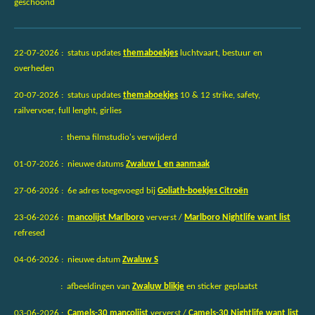
geschoond
22-07-2026 : status updates
themaboekjes
luchtvaart, bestuur en
overheden
20-07-2026 : status updates
themaboekjes
10 & 12 strike, safety,
railvervoer, full lenght, girlies
: thema filmstudio's verwijderd
01-07-2026 : nieuwe datums
Zwaluw L en aanmaak
27-06-2026 : 6e adres toegevoegd bij
Goliath-boekjes Citroën
23-06-2026 :
mancolijst Marlboro
ververst /
Marlboro Nightlife want list
refresed
04-06-2026 : nieuwe datum
Zwaluw S
: afbeeldingen van
Zwaluw blikje
en sticker geplaatst
03-06-2026 :
Camels-30 mancolijst
ververst /
Camels-30 Nightlife want list