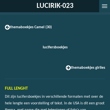
LUCIRIK-023
Ga
direct
naar
de
themaboekjes Camel (30)
hoofdinhoud
lucifersboekjes
themaboekjes girlies
FULL LENGHT
Dit zijn lucifersboekjes in verschillende formaten met over de
hele lengte een voorstelling of tekst. In de USA is dit een groot