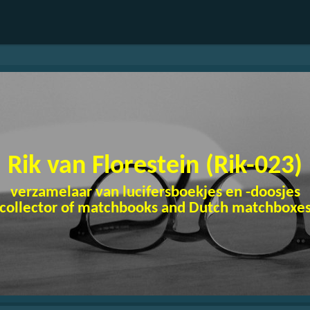
Rik van Florestein (Rik-023)
verzamelaar van lucifersboekjes en -doosjes
(collector of matchbooks and Dutch matchboxes