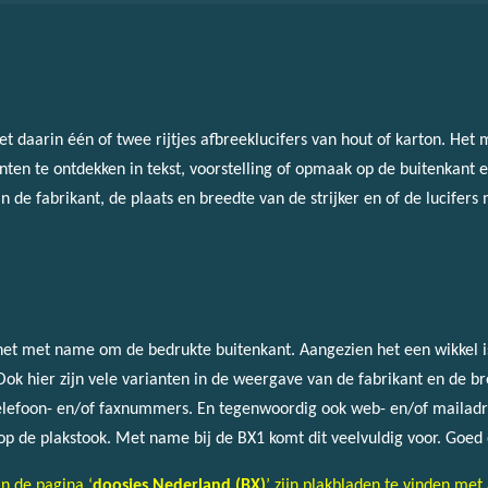
t daarin één of twee rijtjes afbreeklucifers van hout of karton. Het 
ianten te ontdekken in tekst, voorstelling of opmaak op de buitenkant
de fabrikant, de plaats en breedte van de strijker en of de lucifers 
 het met name om de bedrukte buitenkant. Aangezien het een wikkel is
Ook hier zijn vele varianten in de weergave van de fabrikant en de br
telefoon- en/of faxnummers. En tegenwoordig ook web- en/of mailadre
p de plakstook. Met name bij de BX1 komt dit veelvuldig voor. Goed 
n de pagina ‘
doosjes Nederland (BX)
’ zijn plakbladen te vinden me